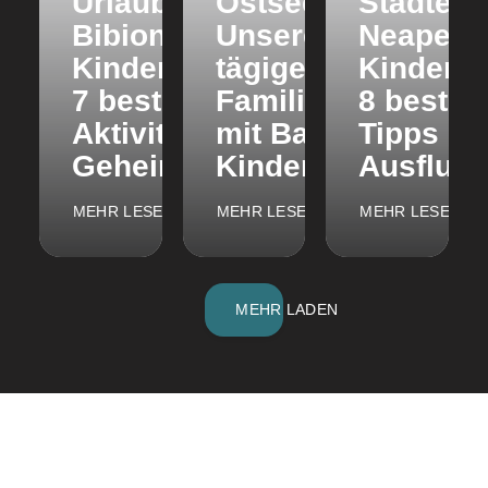
Urlaub
Ostsee:
Städtetri
Bibione mit
Unsere 10-
Neapel m
Kindern: Die
tägige
Kindern:
7 besten
Familienreise
8 besten
Aktivitäten +
mit Baby und
Tipps &
Geheimtipps
Kindern
Ausflugs
MEHR LESEN
MEHR LESEN
MEHR LESEN
MEHR LADEN