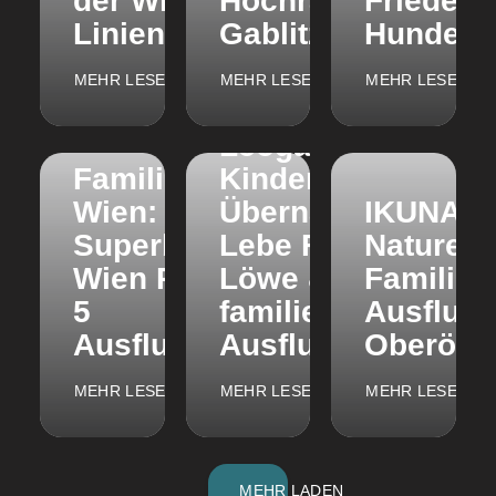
der Wiener
Hochramalpe
Friedens
Linien im Test
Gablitz
Hundert
MEHR LESEN
MEHR LESEN
MEHR LESEN
Familienurlaub in
Leogang mit
Familienhotel
Kindern:
Wien:
Übernachten im
IKUNA
Superbude
Lebe Frei Hotel De
Naturerl
Wien Prater &
Löwe & 4
Familien
5
familienfreundlich
Ausflugs
Ausflugstipps
Ausflugstipps
Oberöste
MEHR LESEN
MEHR LESEN
MEHR LESEN
MEHR LADEN