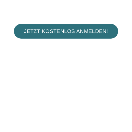
deine nächste
Familienreise!
JETZT KOSTENLOS ANMELDEN!