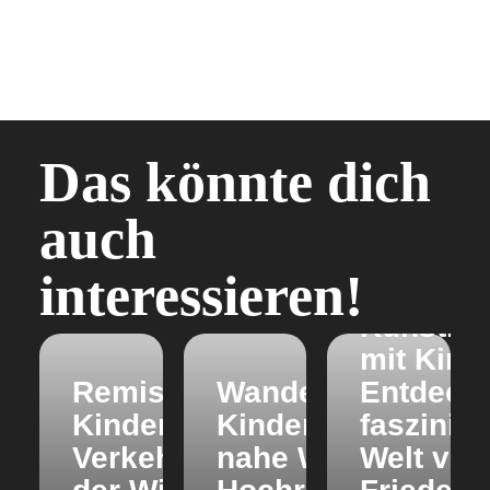
Das könnte dich
auch
interessieren!
Ausflugs
KunstHa
mit Kind
Remise Wien mit
Wandern mit
Entdecke
Kindern: Das
Kindern
faszinie
Verkehrsmuseum
nahe Wien:
Welt von